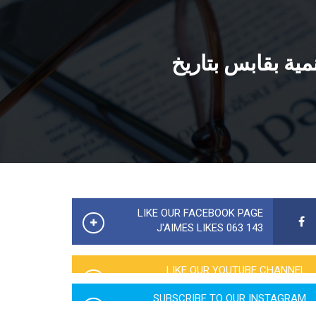
مية بقابس بتاريخ
LIKE OUR FACEBOOK PAGE
143 063 J'AIMES LIKES
LIKE OUR YOUTUBE CHANNEL
2760 LIKES
SUBSCRIBE TO OUR INSTAGRAM
5065 LIKES