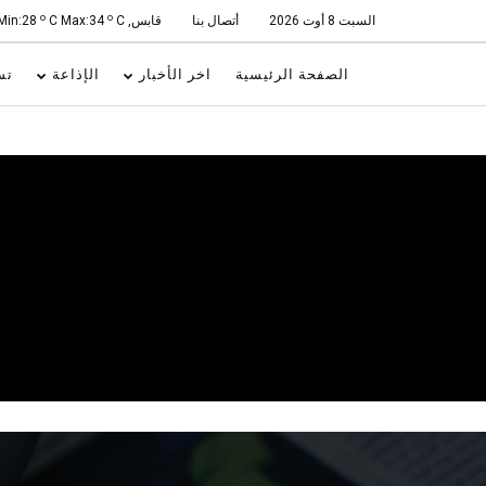
o
o
السبت 8 أوت 2026
أتصال بنا
قابس, Min:28
C
C Max:34
الصفحة الرئيسية
اخر الأخبار
الإذاعة
تس