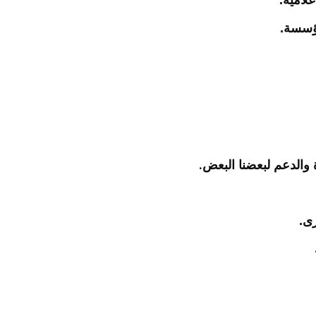
لامية.
مؤسسة.
.
 والدعم لبعضنا البعض
رى.