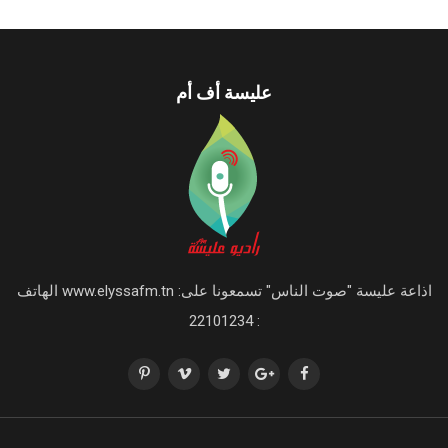
عليسة أف أم
اذاعة عليسة "صوت الناس" تسمعونا على: www.elyssafm.tn الهاتف
: 22101234