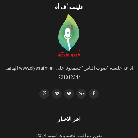
عليسة أف أم
اذاعة عليسة "صوت الناس" تسمعونا على: www.elyssafm.tn الهاتف
: 22101234
اخر الاخبار
تقرير مراقب الحسابات لسنة 2024