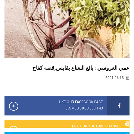
عمي العروسي : بائع النعناع بقابس,قصة كفاح
2021-06-13
LIKE OUR FACEBOOK PAGE
143 063 J'AIMES LIKES
LIKE OUR YOUTUBE CHANNEL
2760 LIKES