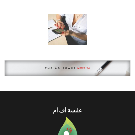
عليسة أف أم