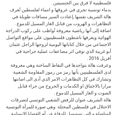
فلسطينية لا فرق بين الجنسيتين .
بدماء تونسية تجري في عروقها و انتماء لفلسطين تُعرف
هالة الشريف نفسها ,إعتادت السير مسافات طويلة في
التظاهرات و الهروب من قنابل الغاز المسيل للدموع .
اضافة إلى أنها رياضية معروفة تُواظب على ركوب الدراجة
الهوائية ويعرفها ناشطون فلسطينيون على مواقع التواصل
الاجتماعي من خلال كتاباتها اليومية لزوجها الراجل عثمان
أبو غريبة الذي توفي اثر مضاعفات عملية جراحية في
أفريل 2016 .
وعرفت هالة بتواجدها في النقاط الساخنة وهي معروفة
لدى الفلسطينيين بأنها رمز من رموز المقاومة الشعبية
وتشارك في كل التظاهرات الامر الذي أدى الى اصابتها
مرارا بالاختناق او الكدمات و الجروح من جراء قنابل
الصوت و الغاز المسيل للدموع .
هالة الشريف عنوان للرفض الشعبي التونسي لتصرفات
الاحتلال في فلسطين المحتلة .وهي صورة للمرأة التونسية
المناضلة و التي تستبسل للدفاع عن أم القضايا الانسانية .