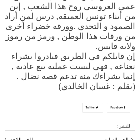
عمي العروسي روح هذا الشعب , إبن
من أبناء تونس العميقة, درس لمن أراد
الصمود و التحدي .وورقة خضراء أخرى
من ورقات هذا الوطن , ورمز من رموز
ولاية قابس.
إن قابلكم في الطريق فبادروا بشراء
نعناعه , فهي ليست عملية بيع عادية ,
إنما بشراءك منه تدعم قصة نضال .
(بقلم : غسان الخالدي)
Twitter
Facebook
للنشر :
الخبر السابق
الخبر اللاحق