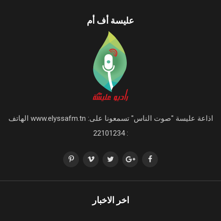
عليسة أف أم
اذاعة عليسة "صوت الناس" تسمعونا على: www.elyssafm.tn الهاتف
: 22101234
اخر الاخبار