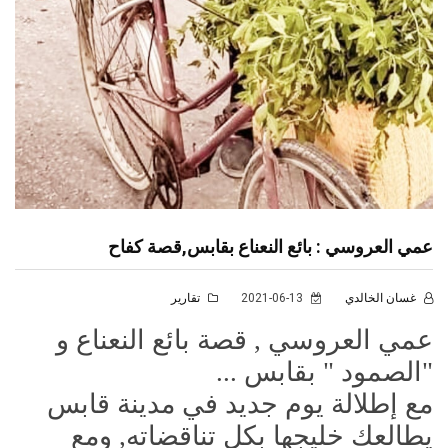
عمي العروسي : بائع النعناع بقابس,قصة كفاح
غسان الخالدي
2021-06-13
تقارير
عمي العروسي , قصة بائع النعناع و
"الصمود " بقابس ...
مع إطلالة يوم جديد في مدينة قابس
يطالعك خليجها بكل تناقضاته, ومع