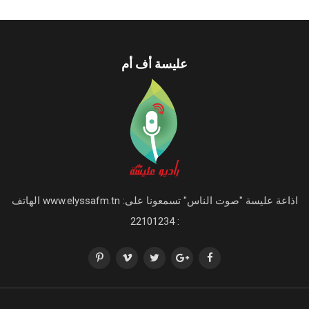
عليسة أف أم
اذاعة عليسة "صوت الناس" تسمعونا على: www.elyssafm.tn الهاتف
: 22101234