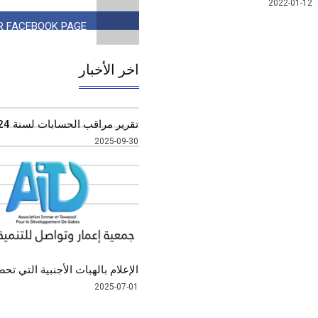
2022-01-12
UR FACEBOOK PAGE
143 063 J'AIMES LIKES
CRIBE TO OUR INSTAGRAM
IKE OUR YOUTUBE CHANNEL
اخر الأخبار
2760 LIKES
5065 LIKES
تقرير مراقب الحسابات لسنة 2024
2025-09-30
الإعلام بالهبات الأجنبية التي تحصلت 
2025-07-01