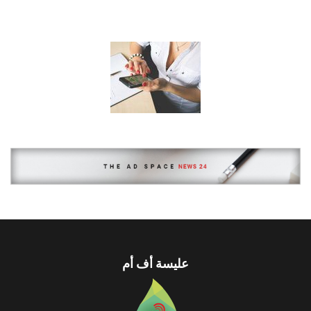
عليسة أف أم