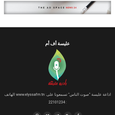
عليسة أف أم
اذاعة عليسة "صوت الناس" تسمعونا على: www.elyssafm.tn الهاتف
: 22101234