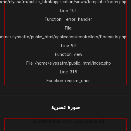
/home/elyssafm/public_html/application/views/template/footer.ph
Line: 101
Function: _error_handler
File:
/home/elyssafm/public_html/application/controllers/Podcasts.ph
Line: 99
Function: view
File: /home/elyssafm/public_html/index.php
Line: 315
Function: require_once
صورة عصرية
A PHP Error Was Encountered