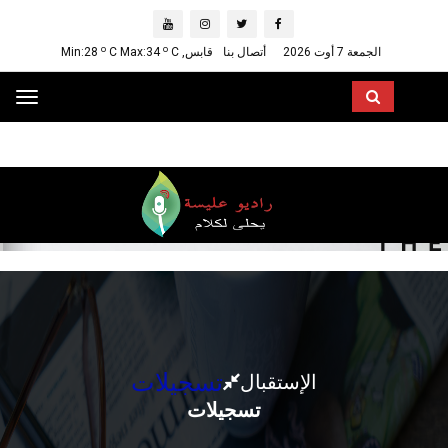
o
o
C Max:34
C
قابس, Min:28
أتصال بنا
الجمعة 7 أوت 2026
Toggle
vigation
تسجيلات
الإستقبال
تسجيلات