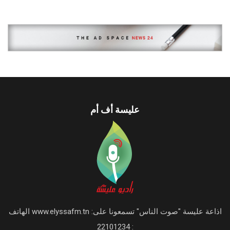
عليسة أف أم
اذاعة عليسة "صوت الناس" تسمعونا على: www.elyssafm.tn الهاتف
: 22101234