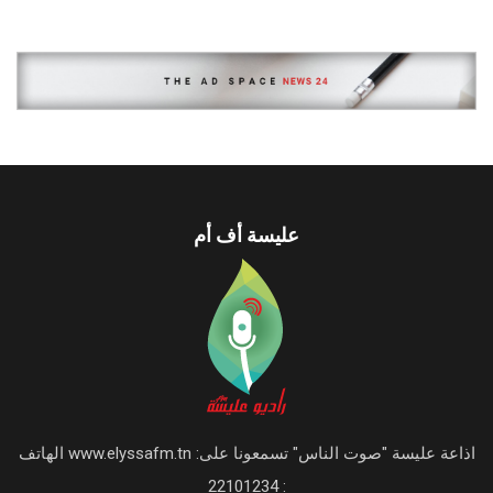
عليسة أف أم
اذاعة عليسة "صوت الناس" تسمعونا على: www.elyssafm.tn الهاتف
: 22101234