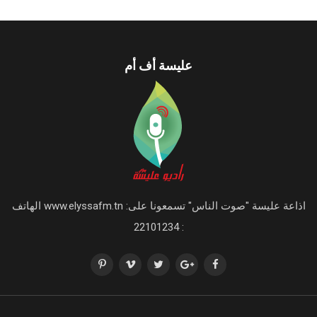
عليسة أف أم
اذاعة عليسة "صوت الناس" تسمعونا على: www.elyssafm.tn الهاتف
: 22101234