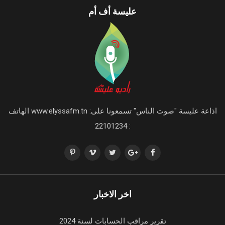
عليسة أف أم
اذاعة عليسة "صوت الناس" تسمعونا على: www.elyssafm.tn الهاتف
: 22101234
اخر الاخبار
تقرير مراقب الحسابات لسنة 2024