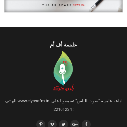
عليسة أف أم
اذاعة عليسة "صوت الناس" تسمعونا على: www.elyssafm.tn الهاتف
: 22101234