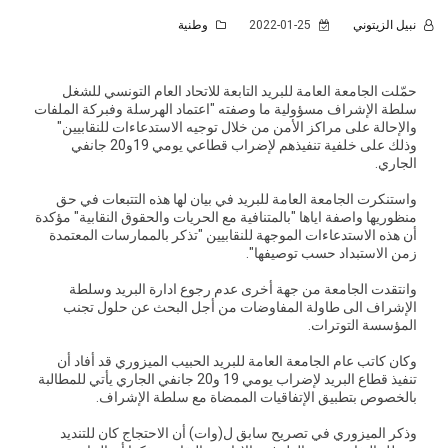
نبيل الزيتوني
2022-01-25
وطنية
حمّلت الجامعة العامة للبريد التابعة للاتحاد العام التونسي للشغل
سلطة الإشراف مسؤولية ما وصفته "اعتماد الهرسلة وفبركة الملفات
والإحالة على مراكز الأمن من خلال توجيه الاستدعاءات للنقابيين"
وذلك على خلفية تنفيذهم لإضراب قطاعي يومي 19و20 جانفي
الجاري.
واستنكرت الجامعة العامة للبريد في بيان لها هذه التتبعات في حق
منظوريها واصفة اياها "بالمتنافية مع الحريات والحقوق النقابية" مؤكدة
أن هذه الاستدعاءات الموجهة للنقابيين "تذكر بالممارسات المعتمدة
زمن الاستبداد حسب توصيفها".
وانتقدت الجامعة من جهة أخرى عدم رجوع ادارة البريد وسلطة
الإشراف الى طاولة المفاوضات من أجل البحث عن حلول تجنب
المؤسسة التوترات.
وكان كاتب عام الجامعة العامة للبريد الحبيب الميزوري قد أفاد أن
تنفيذ قطاع البريد لإضراب يومي 19 و20 جانفي الجاري يأتي للمطالبة
بالخصوص بتطبيق الإتفاقيات الممضاة مع سلطة الإشراف.
وذكر الميزوري في تصريح سابق ل(وات) أن الاحتجاج كان للتنديد