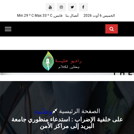
o
o
الخميس 6 أوت 2026
أتصال بنا
قابس, Min:29
C
C Max:33
ggle
ation
وطنية
الصفحة الرئيسية
على خلفية الإضراب : استدعاء منظوري جامعة
البريد إلى مراكز الأمن