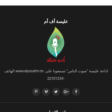
عليسة أف أم
اذاعة عليسة "صوت الناس" تسمعونا على: www.elyssafm.tn الهاتف
: 22101234