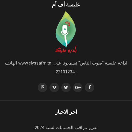
عليسة أف أم
اذاعة عليسة "صوت الناس" تسمعونا على: www.elyssafm.tn الهاتف
: 22101234
اخر الاخبار
تقرير مراقب الحسابات لسنة 2024