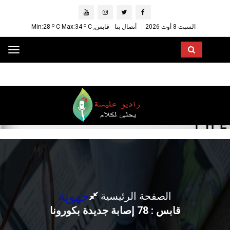
o
o
السبت 8 أوت 2026
أتصال بنا
قابس, Min:28
C
C Max:34
ggle
ation
جهوية
الصفحة الرئيسية
قابس : 78 إصابة جديدة بكورونا