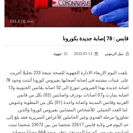
قابس : 78 إصابة جديدة بكورونا
نبيل الزيتوني
2022-01-12
جهوية
تلقت اليوم الاربعاء الادارة الجهوية للصحة نتيجة 233 تحليلا أجريت
على عينات مشتبه في إصابة أصحابها بفيروس كورونا أثبتت وجود 78
اصابة جديدة بهذا الفيروس تتوزع الى 52 اصابة بقابس الجنوبية و13
اصابة بمارث و07 اصابات بوذرف واصابتين (02) بكل من قابس
الغربية وقابس المدينة واصابة واحدة (01) بكل من المطوية وغنوش.
اما العدد الجملي للأشخاص المصابين بفيروس كورونا والذين
تجاوزوا مرحلة العدوى وغير الحاملين للأعراض السريرية فقد بلغ إلى
حد اليوم في ولاية قابس 22617 شخصا من بين 23072 شخصا ثبتت
إصابتهم بفيروس كورونا المستجد توفي منهم 664 مصابا ومصابة.