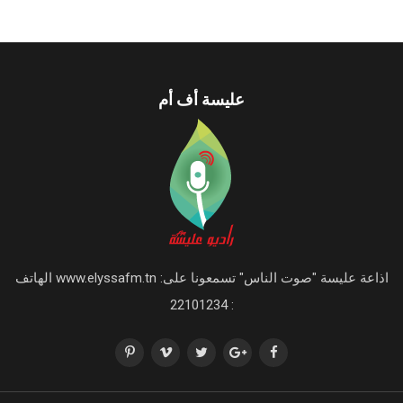
عليسة أف أم
اذاعة عليسة "صوت الناس" تسمعونا على: www.elyssafm.tn الهاتف
: 22101234