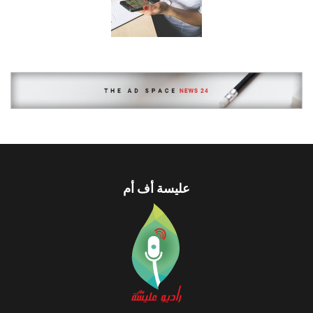
عليسة أف أم