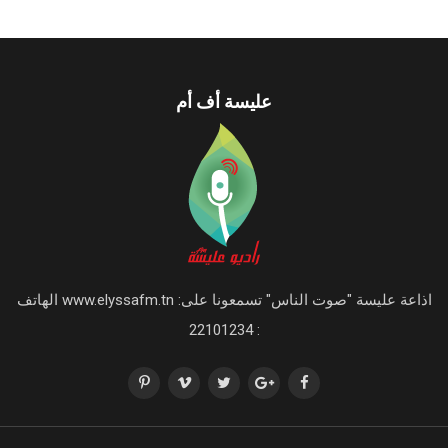
عليسة أف أم
اذاعة عليسة "صوت الناس" تسمعونا على: www.elyssafm.tn الهاتف
: 22101234