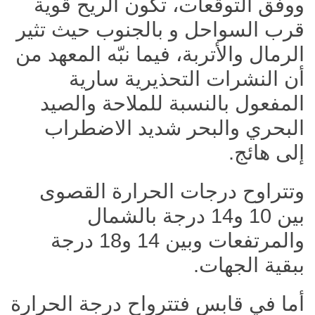
ووفق التوقعات، تكون الريح قوية
قرب السواحل و بالجنوب حيث تثير
الرمال والأتربة، فيما نبّه المعهد من
أن النشرات التحذيرية سارية
المفعول بالنسبة للملاحة والصيد
البحري والبحر شديد الاضطراب
إلى هائج.
وتتراوح درجات الحرارة القصوى
بين 10 و14 درجة بالشمال
والمرتفعات وبين 14 و18 درجة
ببقية الجهات.
أما في قابس فتترواح درجة الحرارة