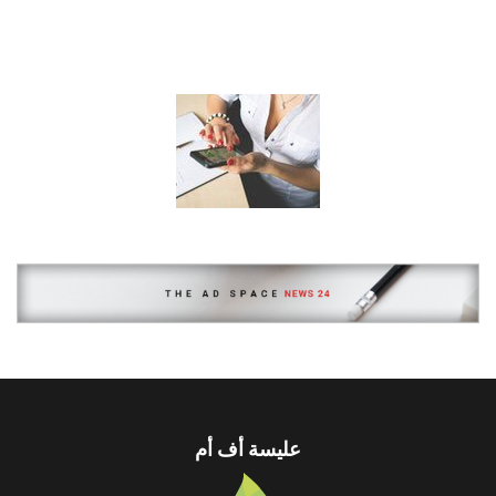
عليسة أف أم