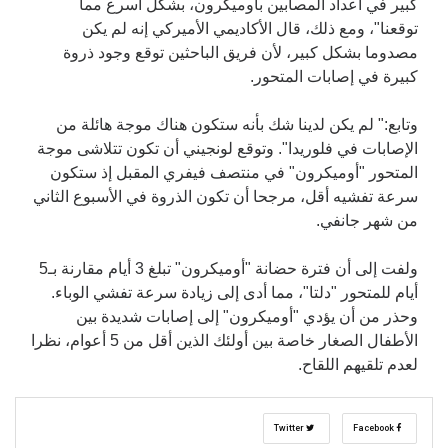
كبير في أعداد المصابين بأوميكرون، بشكل أسرع مما
توقعنا"، ومع ذلك، قال الأكاديمي الأميركي إنه لم يكن
مصدوما بشكل كبير، لأن فريق الباحثين توقع وجود ذروة
كبيرة في إصابات المتحور.
وتابع:" لم يكن لدينا شك بأنه ستكون هناك موجة هائلة من
الإصابات في فلوريدا". وتوقع لونجيني أن تكون تتلاشى موجة
المتحور "أوميكرون" في منتصف فيفري المقبل إذ ستكون
سرعة تفشيه أقل، مرجحا أن تكون الذروة في الأسبوع الثاني
من شهر جانفي.
ولفت إلى أن فترة حضانة "أوميكرون" تبلغ 3 أيام مقارنة بـ5
أيام للمتحور "دلتا"، مما أدى إلى زيادة سرعة تفشي الوباء.
وحذر من أن يؤدي "أوميكرون" إلى إصابات شديدة بين
الأطفال الصغار خاصة بين أولئك الذين أقل من 5 أعوام، نظرا
لعدم تلقيهم اللقاح.
Twitter
Facebook