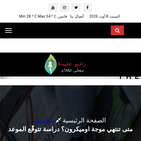
o
o
السبت 8 أوت 2026
أتصال بنا
قابس, Min:28
C
C Max:34
ggle
ation
عالمية
الصفحة الرئيسية
متى تنتهي موجة اوميكرون؟ دراسة تتوقّع الموعد