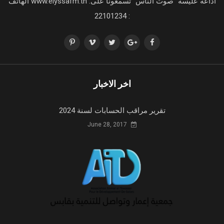
اذاعة عليسة "صوت الناس" تسمعونا على: www.elyssafm.tn الهاتف
: 22101234
اخر الاخبار
تقرير مراقب الحسابات لسنة 2024
June 28, 2017