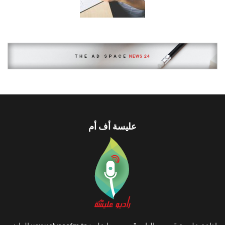
عليسة أف أم