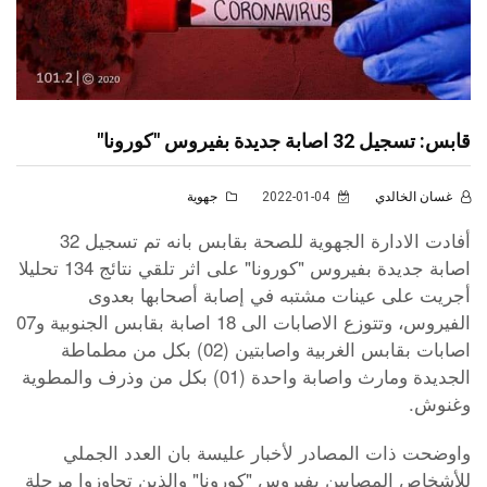
قابس: تسجيل 32 اصابة جديدة بفيروس "كورونا"
غسان الخالدي
2022-01-04
جهوية
أفادت الادارة الجهوية للصحة بقابس بانه تم تسجيل 32
اصابة جديدة بفيروس "كورونا" على اثر تلقي نتائج 134 تحليلا
أجريت على عينات مشتبه في إصابة أصحابها بعدوى
الفيروس، وتتوزع الاصابات الى 18 اصابة بقابس الجنوبية و07
اصابات بقابس الغربية واصابتين (02) بكل من مطماطة
الجديدة ومارث واصابة واحدة (01) بكل من وذرف والمطوية
وغنوش.
واوضحت ذات المصادر لأخبار عليسة بان العدد الجملي
للأشخاص المصابين بفيروس "كورونا" والذين تجاوزوا مرحلة