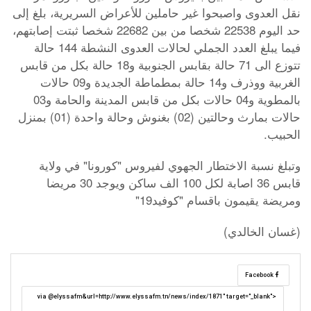
نقل العدوى واصبحوا غير حاملين للأعراض السريرية، بلغ إلى
حد اليوم 22538 شخصا من بين 22682 شخصا ثبتت إصابتهم،
فيما يبلغ العدد الجملي لحالات العدوى النشطة 144 حالة
تتوزع الى 71 حالة بقابس الجنوبية و18 حالة بكل من قابس
الغربية ووذرف و14 حالة بمطماطة الجديدة و09 حالات
بالمطوية و04 حالات بكل من قابس المدينة والحامة و03
حالات بمارث وحالتين (02) بغنوش وحالة واحدة (01) بمنزل
الحبيب.
وتبلغ نسبة الاختطار الجهوي لفيروس "كورونا" في ولاية
قابس 36 اصابة لكل 100 الف ساكن ويوجد 30 مريضا
ومريضة يقيمون باقسام "كوفيد19"
(غسان الخالدي)
Facebook
via @elyssafm&url=http://www.elyssafm.tn/news/index/1871" target="_blank">