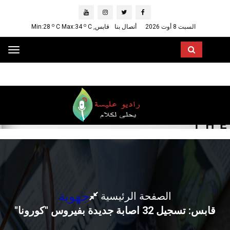
o
o
السبت 8 أوت 2026
أتصال بنا
قابس, Min:28
C
C Max:34
ggle
ation
جهوية
الصفحة الرئيسية
قابس: تسجيل 32 اصابة جديدة بفيروس "كورونا"