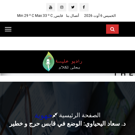
o
o
الخميس 6 أوت 2026
أتصال بنا
قابس, Min:29
C
C Max:33
ggle
ation
جهوية
الصفحة الرئيسية
د. سعاد اليحياوي: الوضع في قابس حرج و خطير