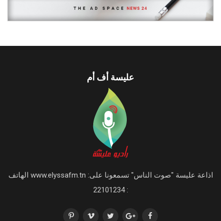
عليسة أف أم
اذاعة عليسة "صوت الناس" تسمعونا على: www.elyssafm.tn الهاتف
: 22101234