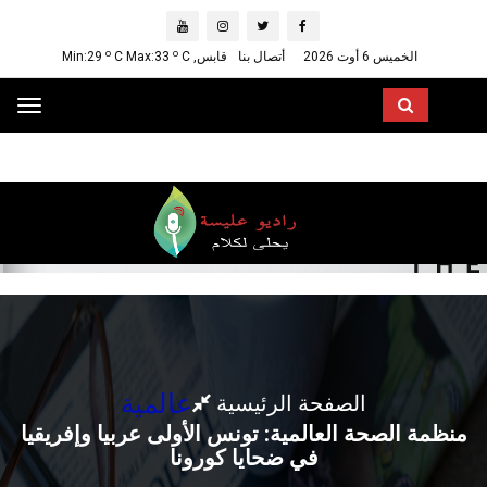
o
o
الخميس 6 أوت 2026
أتصال بنا
قابس, Min:29
C
C Max:33
ggle
ation
عالمية
الصفحة الرئيسية
منظمة الصحة العالمية: تونس الأولى عربيا وإفريقيا
في ضحايا كورونا