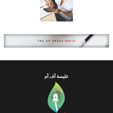
عليسة أف أم