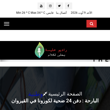
o
o
الأحد 9 أوت 2026
أتصال بنا
قابس, Min:26
C
C Max:34
ggle
ation
وطنية
الصفحة الرئيسية
البارحة : دفن 24 ضحية لكورونا في القيروان