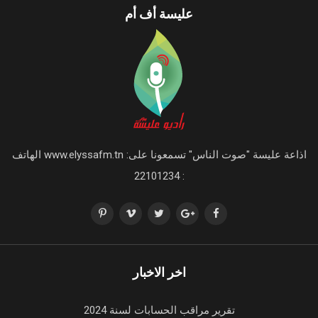
عليسة أف أم
اذاعة عليسة "صوت الناس" تسمعونا على: www.elyssafm.tn الهاتف
: 22101234
اخر الاخبار
تقرير مراقب الحسابات لسنة 2024