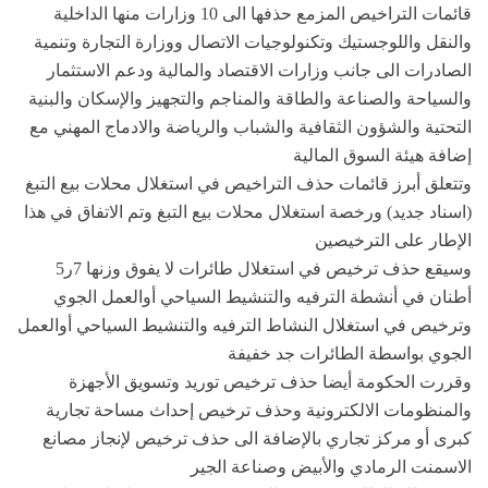
قائمات التراخيص المزمع حذفها الى 10 وزارات منها الداخلية
والنقل واللوجستيك وتكنولوجيات الاتصال ووزارة التجارة وتنمية
الصادرات الى جانب وزارات الاقتصاد والمالية ودعم الاستثمار
والسياحة والصناعة والطاقة والمناجم والتجهيز والإسكان والبنية
التحتية والشؤون الثقافية والشباب والرياضة والادماج المهني مع
إضافة هيئة السوق المالية
وتتعلق أبرز قائمات حذف التراخيص في استغلال محلات بيع التبغ
(اسناد جديد) ورخصة استغلال محلات بيع التبغ وتم الاتفاق في هذا
الإطار على الترخيصين
وسيقع حذف ترخيص في استغلال طائرات لا يفوق وزنها 7ر5
أطنان في أنشطة الترفيه والتنشيط السياحي أوالعمل الجوي
وترخيص في استغلال النشاط الترفيه والتنشيط السياحي أوالعمل
الجوي بواسطة الطائرات جد خفيفة
وقررت الحكومة أيضا حذف ترخيص توريد وتسويق الأجهزة
والمنظومات الالكترونية وحذف ترخيص إحداث مساحة تجارية
كبرى أو مركز تجاري بالإضافة الى حذف ترخيص لإنجاز مصانع
الاسمنت الرمادي والأبيض وصناعة الجير