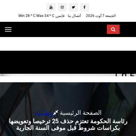
o
o
الجمعة 7 أوت 2026
أتصال بنا
قابس, Min:28
C
C Max:34
ggle
ation
وطنية
الصفحة الرئيسية
رئاسة الحكومة تعتزم حذف 25 ترخيصا وتعويضها
بكراسات شروط قبل موفى السنة الجارية