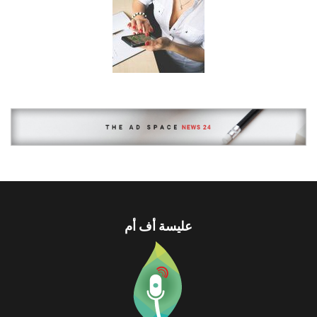
عليسة أف أم