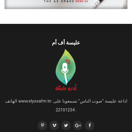
عليسة أف أم
اذاعة عليسة "صوت الناس" تسمعونا على: www.elyssafm.tn الهاتف
: 22101234