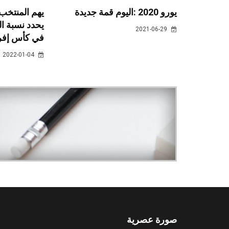
يورو 2020 :اليوم قمة جديدة
يهم المنتخب 
يحدد نسبة ا
2021-06-29
في كأس إفري
2022-01-04
صورة عصرية