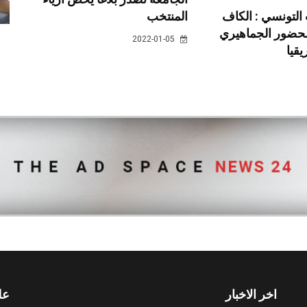
المنتخب
التونسي : الكاف
لحضور الجماهيري
2022-01-05
قيا
اخر الاخبار
عل