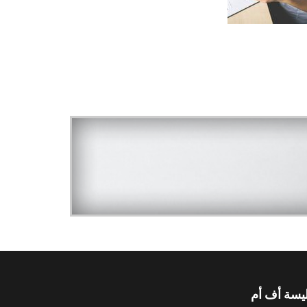
يسة أف أم