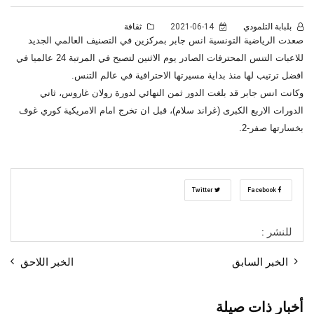
بلبابة التلمودي
2021-06-14
ثقافة
صعدت الرياضية التونسية انس جابر بمركزين في التصنيف العالمي الجديد
للاعبات التنس المحترفات الصادر يوم الاثنين لتصبح في المرتبة 24 عالميا في
افضل ترتيب لها منذ بداية مسيرتها الاحترافية في عالم التنس.
وكانت انس جابر قد بلغت الدور ثمن النهائي لدورة رولان غاروس، ثاني
الدورات الاربع الكبرى (غراند سلام)، قبل ان تخرج امام الامريكية كوري غوف
بخسارتها صفر-2.‎
Twitter
Facebook
للنشر :
الخبر السابق
الخبر اللاحق
أخبار ذات صيلة