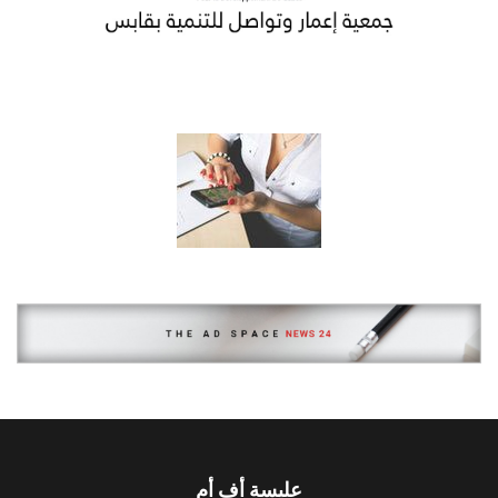
عليسة أف أم