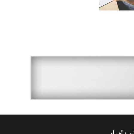
يسة أف أم