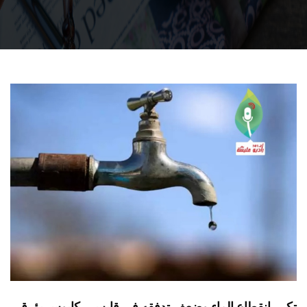
تكرر إنقطاع الماء وضعف تدفقه في قابس...كابوس يؤرق