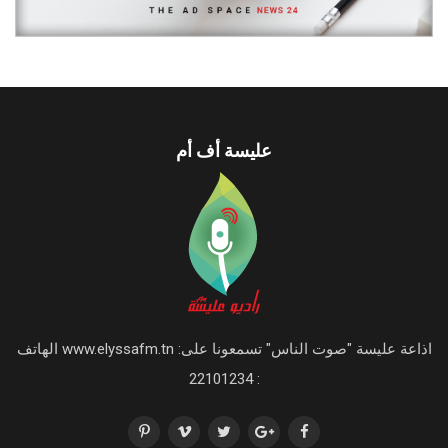
عليسة أف أم
اذاعة عليسة "صوت الناس" تسمعونا على: www.elyssafm.tn الهاتف
: 22101234