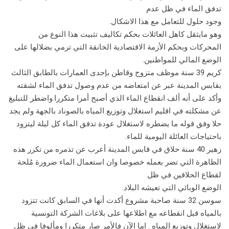
تدفق الماء في ظل عدم
وجود حلول للتعامل مع هذا الاشكال.
وهو مايثقل كاهل العائلات بحكم تكاليف تثبيت هذا النوع من
المحركات وبحكم الأزمة الاقتصادية الخانقة التي ترمي بضلالها على
الوضع المالي للمواطنين.
كريم 39 سنة موظف متزوج وقاطن بإحدى العمارات بالطابق الثالث
بقابس المدينة عبر عن امتعاضه من عدم وصول تدفق الماء لشقته
وأكد على أنه ألف انقطاع الماء الذي أصبح أمرا متكررا.واضطر للتبليغ
عن مشكلته في اقليم استغلال وتوزيع المياه بالصوناد بالجهة ولم يجد
حلا وفق قوله ما يضطره لاستغلال عودة تدفق الماء كل ليلة ليتزود
باحتياجات العائلة اليومية للماء.
زهير 40 سنة حلاق في قابس المدينة أعرب عن تذمره من تكرر هذه
الظاهرة التي تضر بعمله خصوصا وان استعمال الماء ضرورة مُلحة
لقطاع الحلاقين في ظل
الوضع الوبائي التي تعيشه البلاد.
سوسن 32 سنة صاحبة مشروع أكدت أنها في السابق كانت تتزود
بالمياه قبل انقطاعه مع اطلاعها على بلاغات الشركة التونسية
لاستغلال وتوزيع المياه . اما الآن فالأمر صار متكررا ومألوفا في ظل