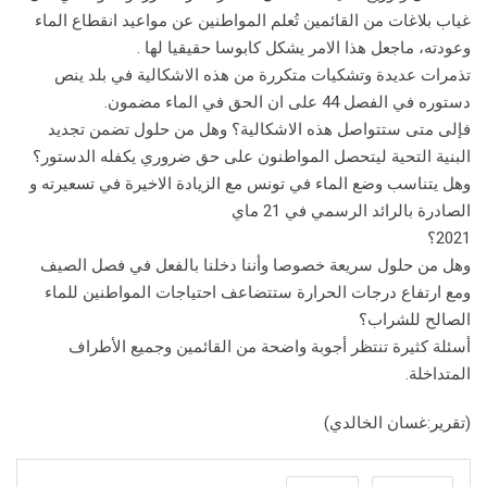
غياب بلاغات من القائمين تُعلم المواطنين عن مواعيد انقطاع الماء
وعودته، ماجعل هذا الامر يشكل كابوسا حقيقيا لها .
تذمرات عديدة وتشكيات متكررة من هذه الاشكالية في بلد ينص
دستوره في الفصل 44 على ان الحق في الماء مضمون.
فإلى متى ستتواصل هذه الاشكالية؟ وهل من حلول تضمن تجديد
البنية التحية ليتحصل المواطنون على حق ضروري يكفله الدستور؟
وهل يتناسب وضع الماء في تونس مع الزيادة الاخيرة في تسعيرته و
الصادرة بالرائد الرسمي في 21 ماي
2021؟
وهل من حلول سريعة خصوصا وأننا دخلنا بالفعل في فصل الصيف
ومع ارتفاع درجات الحرارة ستتضاعف احتياجات المواطنين للماء
الصالح للشراب؟
أسئلة كثيرة تنتظر أجوبة واضحة من القائمين وجميع الأطراف
المتداخلة.
(تقرير:غسان الخالدي)