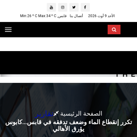
o
o
الأحد 9 أوت 2026
أتصال بنا
قابس, Min:26
C
C Max:34
ggle
ation
تقارير
الصفحة الرئيسية
تكرر إنقطاع الماء وضعف تدفقه في قابس...كابوس
يؤرق الأهالي