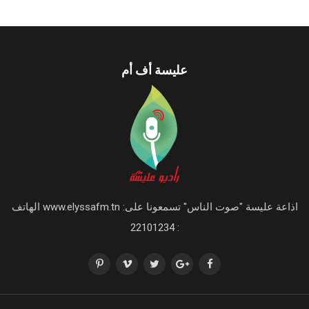
عليسة أف أم
اذاعة عليسة "صوت الناس" تسمعونا على: www.elyssafm.tn الهاتف
: 22101234