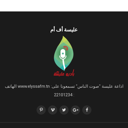
عليسة أف أم
اذاعة عليسة "صوت الناس" تسمعونا على: www.elyssafm.tn الهاتف
: 22101234