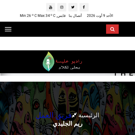
o
o
الأحد 9 أوت 2026
أتصال بنا
قابس, Min:26
C
C Max:34
ggle
ation
فريق العمل
الرئيسية
ريم الجليدي