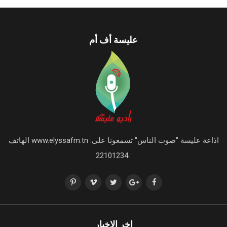
عليسة أف أم
اذاعة عليسة "صوت الناس" تسمعونا على: www.elyssafm.tn الهاتف
: 22101234
اخر الاخبار