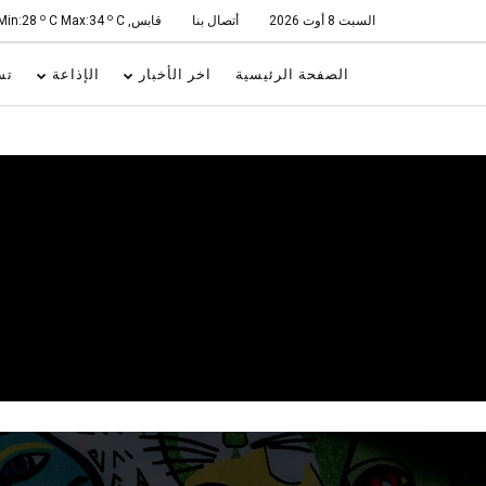
o
o
السبت 8 أوت 2026
أتصال بنا
قابس, Min:28
C
C Max:34
الصفحة الرئيسية
اخر الأخبار
الإذاعة
تس