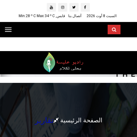
o
o
السبت 8 أوت 2026
أتصال بنا
قابس, Min:28
C
C Max:34
ggle
ation
تقارير
الصفحة الرئيسية