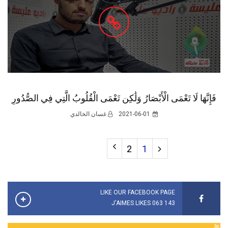
فَإِنَّهَا لَا تَعْمَى الْأَبْصَارُ وَلَٰكِن تَعْمَى الْقُلُوبُ الَّتِي فِي الصُّدُورِ
2021-06-01
غسان الخالدي
2
1
LIKE OUR FACEBOOK PAGE
143 063 J'AIMES LIKES