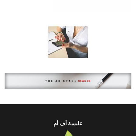
عليسة أف أم