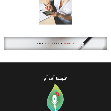
عليسة أف أم