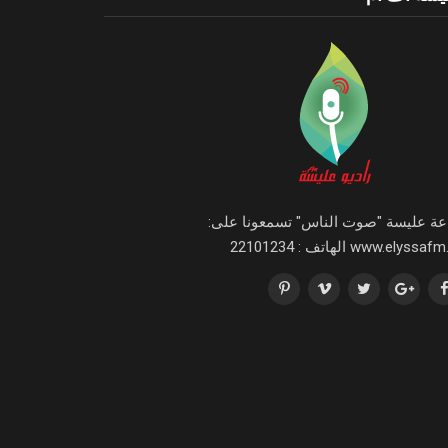
اعة عليسة "صوت الناس" تسمعونا على:
www.elyssa الهاتف : 22101234