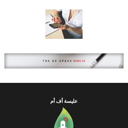
عليسة أف أم