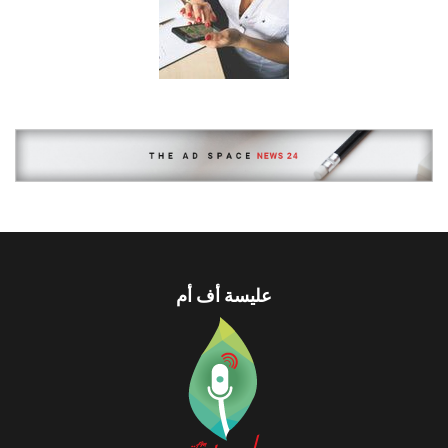
عليسة أف أم