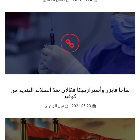
لقاحا فايزر وأسترازينيكا فعّالان ضدّ السلالة الهندية من
كوفيد
2021-05-23
نبيل الزيتوني