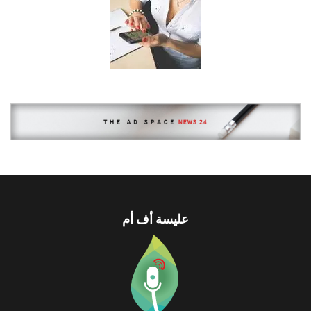
عليسة أف أم