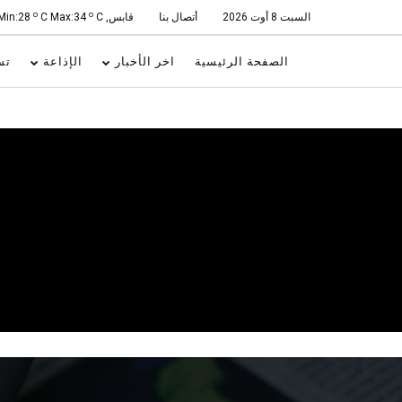
o
o
السبت 8 أوت 2026
أتصال بنا
قابس, Min:28
C
C Max:34
الصفحة الرئيسية
اخر الأخبار
الإذاعة
تس