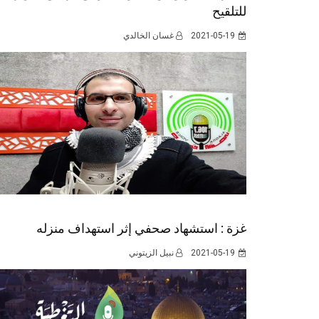
للتلقيح
2021-05-19
غسان الخالدي
غزة : استشهاد صحفي إثر استهداف منزله
2021-05-19
نبيل الزيتوني