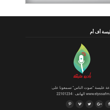
يسة أف أم
اعة عليسة "صوت الناس" تسمعونا على:
www.elyssa الهاتف : 22101234