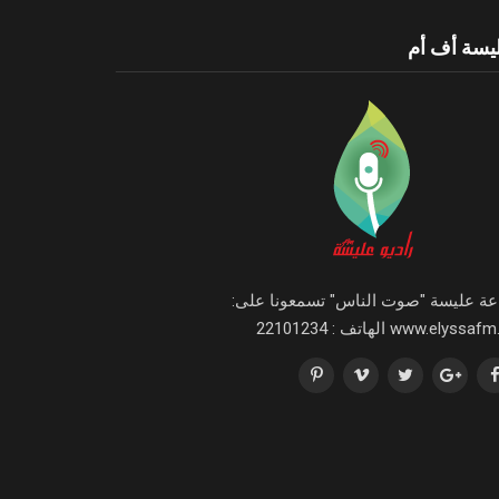
يسة أف أم
اعة عليسة "صوت الناس" تسمعونا على:
www.elyssa الهاتف : 22101234