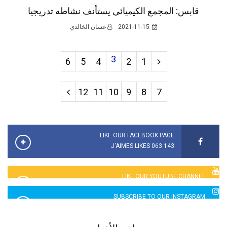
قابس: المجمع الكيميائي يستأنف نشاطه تدريجيا
2021-11-15
غسان الخالدي
3
6
5
4
2
1
12
11
10
9
8
7
LIKE OUR FACEBOOK PAGE
143 063 J'AIMES LIKES
LIKE OUR YOUTUBE CHANNEL
2760 LIKES
SUBSCRIBE TO OUR INSTAGRAM
5065 LIKES