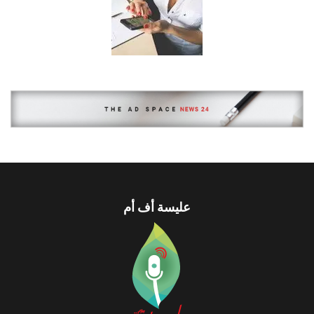
عليسة أف أم