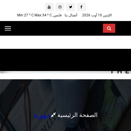
o
o
الإثنين 10 أوت 2026
أتصال بنا
قابس, Min:27
C
C Max:34
ggle
ation
جهوية
الصفحة الرئيسية