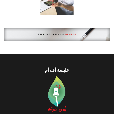
عليسة أف أم