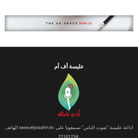
عليسة أف أم
اذاعة عليسة "صوت الناس" تسمعونا على: www.elyssafm.tn الهاتف
: 22101234