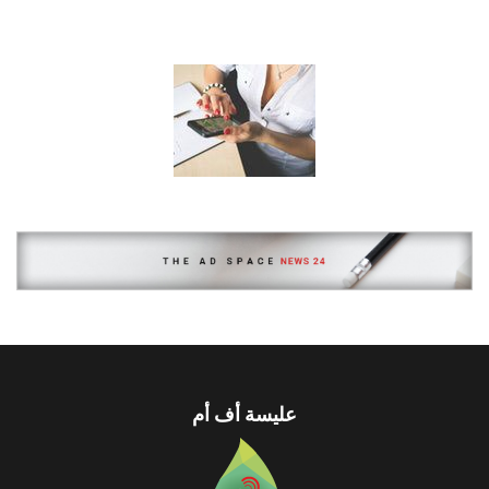
عليسة أف أم